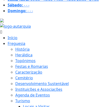
Sábado:
-
-
-
Domingo:
-
-
-
17.4 ºC
Início
Freguesia
História
Heráldica
Topónimos
Festas e Romarias
Caracterização
Cemitério
Desenvolvimento Sustentável
Instituições e Associações
Agenda de Eventos
Turismo
Locais a Visitar