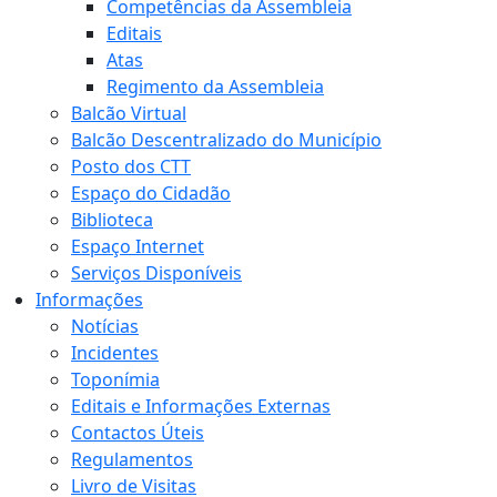
Competências da Assembleia
Editais
Atas
Regimento da Assembleia
Balcão Virtual
Balcão Descentralizado do Município
Posto dos CTT
Espaço do Cidadão
Biblioteca
Espaço Internet
Serviços Disponíveis
Informações
Notícias
Incidentes
Toponímia
Editais e Informações Externas
Contactos Úteis
Regulamentos
Livro de Visitas