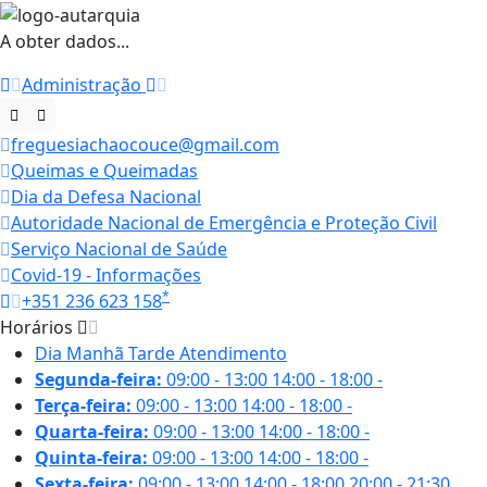
A obter dados...
Administração
freguesiachaocouce@gmail.com
Queimas e Queimadas
Dia da Defesa Nacional
Autoridade Nacional de Emergência e Proteção Civil
Serviço Nacional de Saúde
Covid-19 - Informações
*
+351 236 623 158
Horários
Dia
Manhã
Tarde
Atendimento
Segunda-feira:
09:00 - 13:00
14:00 - 18:00
-
Terça-feira:
09:00 - 13:00
14:00 - 18:00
-
Quarta-feira:
09:00 - 13:00
14:00 - 18:00
-
Quinta-feira:
09:00 - 13:00
14:00 - 18:00
-
Sexta-feira:
09:00 - 13:00
14:00 - 18:00
20:00 - 21:30