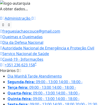
A obter dados...
Administração
freguesiachaocouce@gmail.com
Queimas e Queimadas
Dia da Defesa Nacional
Autoridade Nacional de Emergência e Proteção Civil
Serviço Nacional de Saúde
Covid-19 - Informações
*
+351 236 623 158
Horários
Dia
Manhã
Tarde
Atendimento
Segunda-feira:
09:00 - 13:00
14:00 - 18:00
-
Terça-feira:
09:00 - 13:00
14:00 - 18:00
-
Quarta-feira:
09:00 - 13:00
14:00 - 18:00
-
Quinta-feira:
09:00 - 13:00
14:00 - 18:00
-
Sexta-feira:
09:00 - 13:00
14:00 - 18:00
20:00 - 21:30