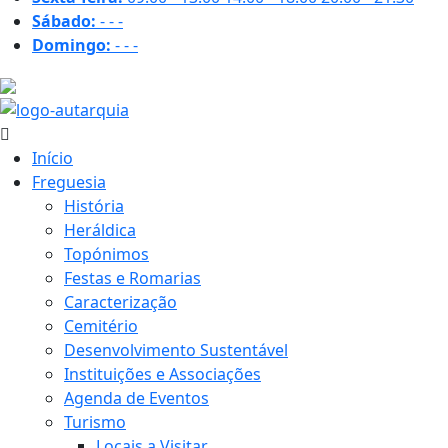
Sábado:
-
-
-
Domingo:
-
-
-
18.6 ºC
Início
Freguesia
História
Heráldica
Topónimos
Festas e Romarias
Caracterização
Cemitério
Desenvolvimento Sustentável
Instituições e Associações
Agenda de Eventos
Turismo
Locais a Visitar