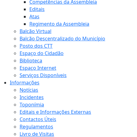
Competências da Assembleia
Editais
Atas
Regimento da Assembleia
Balcão Virtual
Balcão Descentralizado do Município
Posto dos CTT
Espaço do Cidadão
Biblioteca
Espaço Internet
Serviços Disponíveis
Informações
Notícias
Incidentes
Toponímia
Editais e Informações Externas
Contactos Úteis
Regulamentos
Livro de Visitas