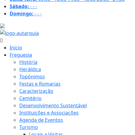
Sábado:
-
-
-
Domingo:
-
-
-
27.9 ºC
Início
Freguesia
História
Heráldica
Topónimos
Festas e Romarias
Caracterização
Cemitério
Desenvolvimento Sustentável
Instituições e Associações
Agenda de Eventos
Turismo
Locais a Visitar