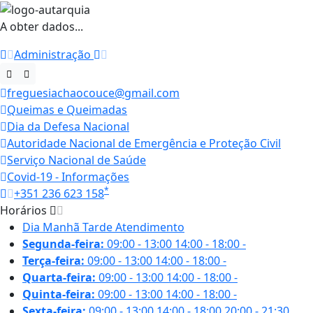
A obter dados...
Administração
freguesiachaocouce@gmail.com
Queimas e Queimadas
Dia da Defesa Nacional
Autoridade Nacional de Emergência e Proteção Civil
Serviço Nacional de Saúde
Covid-19 - Informações
*
+351 236 623 158
Horários
Dia
Manhã
Tarde
Atendimento
Segunda-feira:
09:00 - 13:00
14:00 - 18:00
-
Terça-feira:
09:00 - 13:00
14:00 - 18:00
-
Quarta-feira:
09:00 - 13:00
14:00 - 18:00
-
Quinta-feira:
09:00 - 13:00
14:00 - 18:00
-
Sexta-feira:
09:00 - 13:00
14:00 - 18:00
20:00 - 21:30