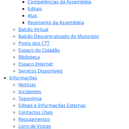
Competências da Assembleia
Editais
Atas
Regimento da Assembleia
Balcão Virtual
Balcão Descentralizado do Município
Posto dos CTT
Espaço do Cidadão
Biblioteca
Espaço Internet
Serviços Disponíveis
Informações
Notícias
Incidentes
Toponímia
Editais e Informações Externas
Contactos Úteis
Regulamentos
Livro de Visitas