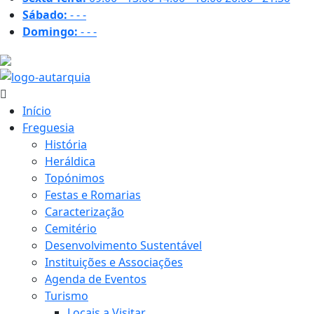
Sábado:
-
-
-
Domingo:
-
-
-
16.6 ºC
Início
Freguesia
História
Heráldica
Topónimos
Festas e Romarias
Caracterização
Cemitério
Desenvolvimento Sustentável
Instituições e Associações
Agenda de Eventos
Turismo
Locais a Visitar