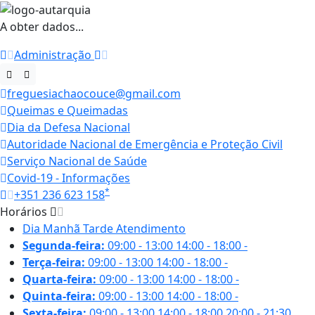
A obter dados...
Administração
freguesiachaocouce@gmail.com
Queimas e Queimadas
Dia da Defesa Nacional
Autoridade Nacional de Emergência e Proteção Civil
Serviço Nacional de Saúde
Covid-19 - Informações
*
+351 236 623 158
Horários
Dia
Manhã
Tarde
Atendimento
Segunda-feira:
09:00 - 13:00
14:00 - 18:00
-
Terça-feira:
09:00 - 13:00
14:00 - 18:00
-
Quarta-feira:
09:00 - 13:00
14:00 - 18:00
-
Quinta-feira:
09:00 - 13:00
14:00 - 18:00
-
Sexta-feira:
09:00 - 13:00
14:00 - 18:00
20:00 - 21:30