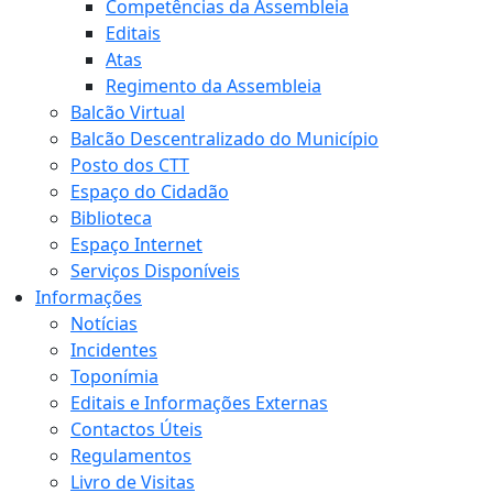
Competências da Assembleia
Editais
Atas
Regimento da Assembleia
Balcão Virtual
Balcão Descentralizado do Município
Posto dos CTT
Espaço do Cidadão
Biblioteca
Espaço Internet
Serviços Disponíveis
Informações
Notícias
Incidentes
Toponímia
Editais e Informações Externas
Contactos Úteis
Regulamentos
Livro de Visitas