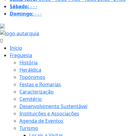
Sábado:
-
-
-
Domingo:
-
-
-
21.7 ºC
Início
Freguesia
História
Heráldica
Topónimos
Festas e Romarias
Caracterização
Cemitério
Desenvolvimento Sustentável
Instituições e Associações
Agenda de Eventos
Turismo
Locais a Visitar