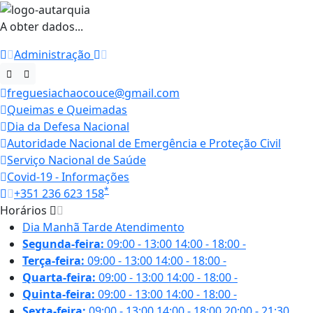
A obter dados...
Administração
freguesiachaocouce@gmail.com
Queimas e Queimadas
Dia da Defesa Nacional
Autoridade Nacional de Emergência e Proteção Civil
Serviço Nacional de Saúde
Covid-19 - Informações
*
+351 236 623 158
Horários
Dia
Manhã
Tarde
Atendimento
Segunda-feira:
09:00 - 13:00
14:00 - 18:00
-
Terça-feira:
09:00 - 13:00
14:00 - 18:00
-
Quarta-feira:
09:00 - 13:00
14:00 - 18:00
-
Quinta-feira:
09:00 - 13:00
14:00 - 18:00
-
Sexta-feira:
09:00 - 13:00
14:00 - 18:00
20:00 - 21:30