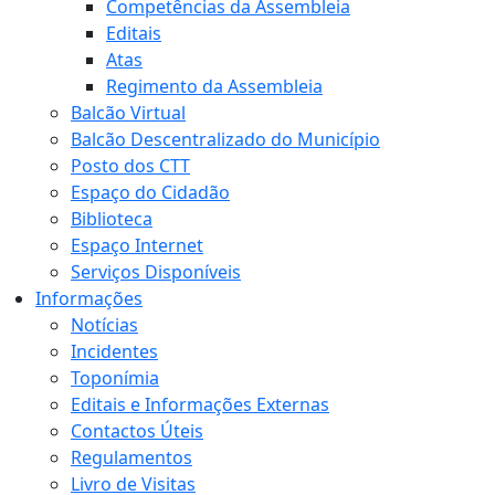
Competências da Assembleia
Editais
Atas
Regimento da Assembleia
Balcão Virtual
Balcão Descentralizado do Município
Posto dos CTT
Espaço do Cidadão
Biblioteca
Espaço Internet
Serviços Disponíveis
Informações
Notícias
Incidentes
Toponímia
Editais e Informações Externas
Contactos Úteis
Regulamentos
Livro de Visitas