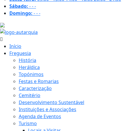
Sábado:
-
-
-
Domingo:
-
-
-
31.4 ºC
Início
Freguesia
História
Heráldica
Topónimos
Festas e Romarias
Caracterização
Cemitério
Desenvolvimento Sustentável
Instituições e Associações
Agenda de Eventos
Turismo
Locais a Visitar