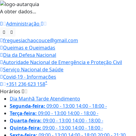
A obter dados...
Administração
freguesiachaocouce@gmail.com
Queimas e Queimadas
Dia da Defesa Nacional
Autoridade Nacional de Emergência e Proteção Civil
Serviço Nacional de Saúde
Covid-19 - Informações
*
+351 236 623 158
Horários
Dia
Manhã
Tarde
Atendimento
Segunda-feira:
09:00 - 13:00
14:00 - 18:00
-
Terça-feira:
09:00 - 13:00
14:00 - 18:00
-
Quarta-feira:
09:00 - 13:00
14:00 - 18:00
-
Quinta-feira:
09:00 - 13:00
14:00 - 18:00
-
Sexta-feira:
09:00 - 13:00
14:00 - 18:00
20:00 - 21:30