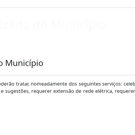
izado do Município
o Município
oderão tratar, nomeadamente dos seguintes serviços: cel
e sugestões, requerer extensão de rede elétrica, requere