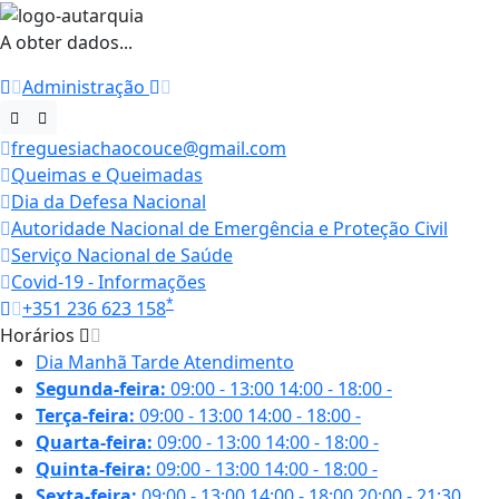
A obter dados...
Administração
freguesiachaocouce@gmail.com
Queimas e Queimadas
Dia da Defesa Nacional
Autoridade Nacional de Emergência e Proteção Civil
Serviço Nacional de Saúde
Covid-19 - Informações
*
+351 236 623 158
Horários
Dia
Manhã
Tarde
Atendimento
Segunda-feira:
09:00 - 13:00
14:00 - 18:00
-
Terça-feira:
09:00 - 13:00
14:00 - 18:00
-
Quarta-feira:
09:00 - 13:00
14:00 - 18:00
-
Quinta-feira:
09:00 - 13:00
14:00 - 18:00
-
Sexta-feira:
09:00 - 13:00
14:00 - 18:00
20:00 - 21:30