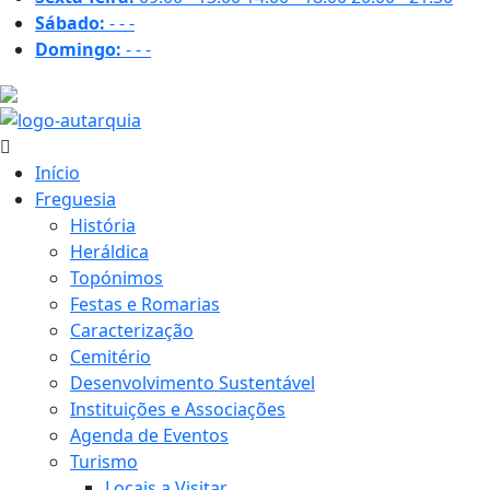
Sábado:
-
-
-
Domingo:
-
-
-
26.4 ºC
Início
Freguesia
História
Heráldica
Topónimos
Festas e Romarias
Caracterização
Cemitério
Desenvolvimento Sustentável
Instituições e Associações
Agenda de Eventos
Turismo
Locais a Visitar