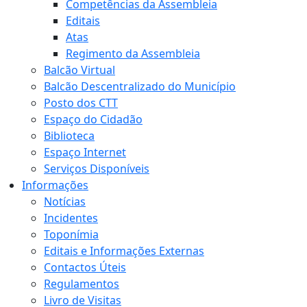
Competências da Assembleia
Editais
Atas
Regimento da Assembleia
Balcão Virtual
Balcão Descentralizado do Município
Posto dos CTT
Espaço do Cidadão
Biblioteca
Espaço Internet
Serviços Disponíveis
Informações
Notícias
Incidentes
Toponímia
Editais e Informações Externas
Contactos Úteis
Regulamentos
Livro de Visitas