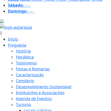
Sábado:
-
-
-
Domingo:
-
-
-
22.8 ºC
Início
Freguesia
História
Heráldica
Topónimos
Festas e Romarias
Caracterização
Cemitério
Desenvolvimento Sustentável
Instituições e Associações
Agenda de Eventos
Turismo
Locais a Visitar