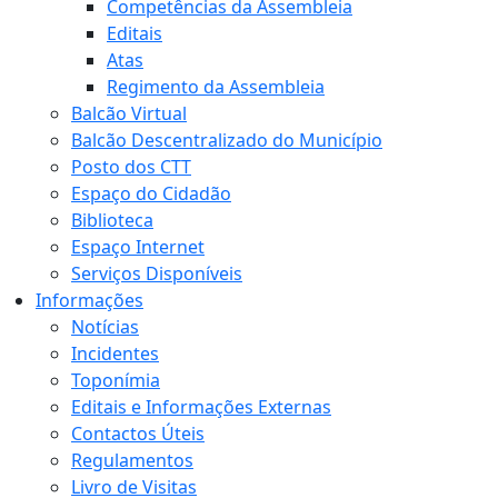
Competências da Assembleia
Editais
Atas
Regimento da Assembleia
Balcão Virtual
Balcão Descentralizado do Município
Posto dos CTT
Espaço do Cidadão
Biblioteca
Espaço Internet
Serviços Disponíveis
Informações
Notícias
Incidentes
Toponímia
Editais e Informações Externas
Contactos Úteis
Regulamentos
Livro de Visitas