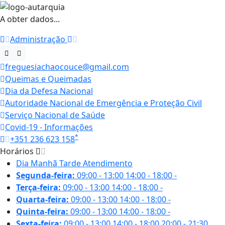
A obter dados...
Administração
freguesiachaocouce@gmail.com
Queimas e Queimadas
Dia da Defesa Nacional
Autoridade Nacional de Emergência e Proteção Civil
Serviço Nacional de Saúde
Covid-19 - Informações
*
+351 236 623 158
Horários
Dia
Manhã
Tarde
Atendimento
Segunda-feira:
09:00 - 13:00
14:00 - 18:00
-
Terça-feira:
09:00 - 13:00
14:00 - 18:00
-
Quarta-feira:
09:00 - 13:00
14:00 - 18:00
-
Quinta-feira:
09:00 - 13:00
14:00 - 18:00
-
Sexta-feira:
09:00 - 13:00
14:00 - 18:00
20:00 - 21:30