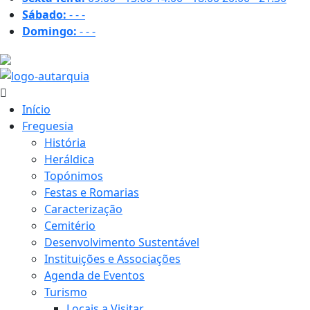
Sábado:
-
-
-
Domingo:
-
-
-
22.9 ºC
Início
Freguesia
História
Heráldica
Topónimos
Festas e Romarias
Caracterização
Cemitério
Desenvolvimento Sustentável
Instituições e Associações
Agenda de Eventos
Turismo
Locais a Visitar