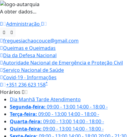
A obter dados...
Administração
freguesiachaocouce@gmail.com
Queimas e Queimadas
Dia da Defesa Nacional
Autoridade Nacional de Emergência e Proteção Civil
Serviço Nacional de Saúde
Covid-19 - Informações
*
+351 236 623 158
Horários
Dia
Manhã
Tarde
Atendimento
Segunda-feira:
09:00 - 13:00
14:00 - 18:00
-
Terça-feira:
09:00 - 13:00
14:00 - 18:00
-
Quarta-feira:
09:00 - 13:00
14:00 - 18:00
-
Quinta-feira:
09:00 - 13:00
14:00 - 18:00
-
Sexta-feira:
09:00 - 13:00
14:00 - 18:00
20:00 - 21:30