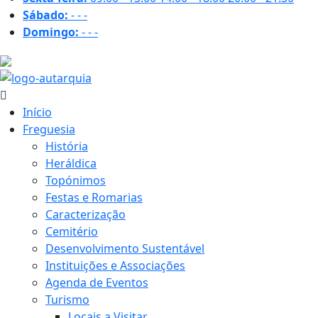
Sábado:
-
-
-
Domingo:
-
-
-
23.9 ºC
Início
Freguesia
História
Heráldica
Topónimos
Festas e Romarias
Caracterização
Cemitério
Desenvolvimento Sustentável
Instituições e Associações
Agenda de Eventos
Turismo
Locais a Visitar