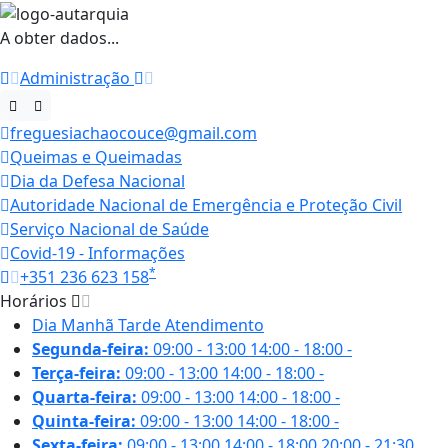
A obter dados...
Administração
freguesiachaocouce@gmail.com
Queimas e Queimadas
Dia da Defesa Nacional
Autoridade Nacional de Emergência e Proteção Civil
Serviço Nacional de Saúde
Covid-19 - Informações
*
+351 236 623 158
Horários
Dia
Manhã
Tarde
Atendimento
Segunda-feira:
09:00 - 13:00
14:00 - 18:00
-
Terça-feira:
09:00 - 13:00
14:00 - 18:00
-
Quarta-feira:
09:00 - 13:00
14:00 - 18:00
-
Quinta-feira:
09:00 - 13:00
14:00 - 18:00
-
Sexta-feira:
09:00 - 13:00
14:00 - 18:00
20:00 - 21:30