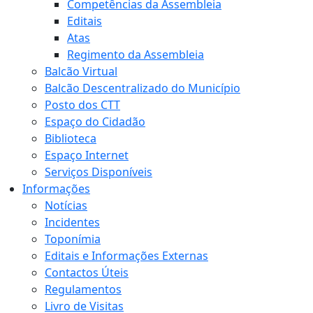
Competências da Assembleia
Editais
Atas
Regimento da Assembleia
Balcão Virtual
Balcão Descentralizado do Município
Posto dos CTT
Espaço do Cidadão
Biblioteca
Espaço Internet
Serviços Disponíveis
Informações
Notícias
Incidentes
Toponímia
Editais e Informações Externas
Contactos Úteis
Regulamentos
Livro de Visitas