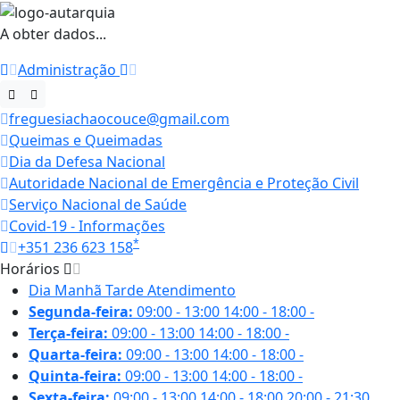
A obter dados...
Administração
freguesiachaocouce@gmail.com
Queimas e Queimadas
Dia da Defesa Nacional
Autoridade Nacional de Emergência e Proteção Civil
Serviço Nacional de Saúde
Covid-19 - Informações
*
+351 236 623 158
Horários
Dia
Manhã
Tarde
Atendimento
Segunda-feira:
09:00 - 13:00
14:00 - 18:00
-
Terça-feira:
09:00 - 13:00
14:00 - 18:00
-
Quarta-feira:
09:00 - 13:00
14:00 - 18:00
-
Quinta-feira:
09:00 - 13:00
14:00 - 18:00
-
Sexta-feira:
09:00 - 13:00
14:00 - 18:00
20:00 - 21:30