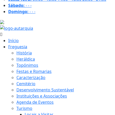
Sábado:
-
-
-
Domingo:
-
-
-
21.7 ºC
Início
Freguesia
História
Heráldica
Topónimos
Festas e Romarias
Caracterização
Cemitério
Desenvolvimento Sustentável
Instituições e Associações
Agenda de Eventos
Turismo
Locais a Visitar