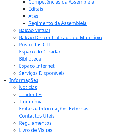
Competências da Assembleia
Editais
Atas
Regimento da Assembleia
Balcão Virtual
Balcão Descentralizado do Município
Posto dos CTT
Espaço do Cidadão
Biblioteca
Espaço Internet
Serviços Disponíveis
Informações
Notícias
Incidentes
Toponímia
Editais e Informações Externas
Contactos Úteis
Regulamentos
Livro de Visitas