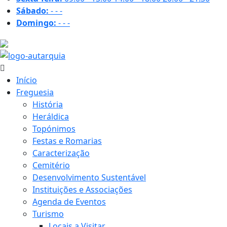
Sábado:
-
-
-
Domingo:
-
-
-
31.4 ºC
Início
Freguesia
História
Heráldica
Topónimos
Festas e Romarias
Caracterização
Cemitério
Desenvolvimento Sustentável
Instituições e Associações
Agenda de Eventos
Turismo
Locais a Visitar