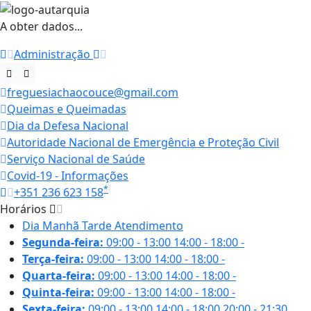
A obter dados...
Administração
freguesiachaocouce@gmail.com
Queimas e Queimadas
Dia da Defesa Nacional
Autoridade Nacional de Emergência e Proteção Civil
Serviço Nacional de Saúde
Covid-19 - Informações
*
+351 236 623 158
Horários
Dia
Manhã
Tarde
Atendimento
Segunda-feira:
09:00 - 13:00
14:00 - 18:00
-
Terça-feira:
09:00 - 13:00
14:00 - 18:00
-
Quarta-feira:
09:00 - 13:00
14:00 - 18:00
-
Quinta-feira:
09:00 - 13:00
14:00 - 18:00
-
Sexta-feira:
09:00 - 13:00
14:00 - 18:00
20:00 - 21:30