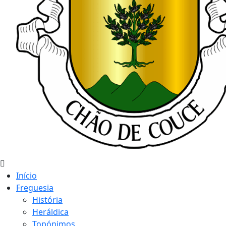
Início
Freguesia
História
Heráldica
Topónimos