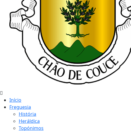
Início
Freguesia
História
Heráldica
Topónimos