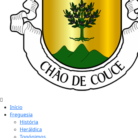
Início
Freguesia
História
Heráldica
Topónimos