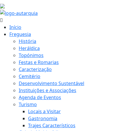
21.9 ºC
Início
Freguesia
História
Heráldica
Topónimos
Festas e Romarias
Caracterização
Cemitério
Desenvolvimento Sustentável
Instituições e Associações
Agenda de Eventos
Turismo
Locais a Visitar
Gastronomia
Trajes Característicos