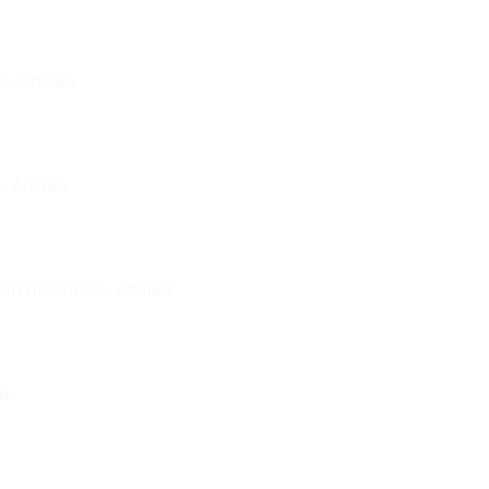
e - Ansião
- Ansião
hão de Couce - Ansião
ão