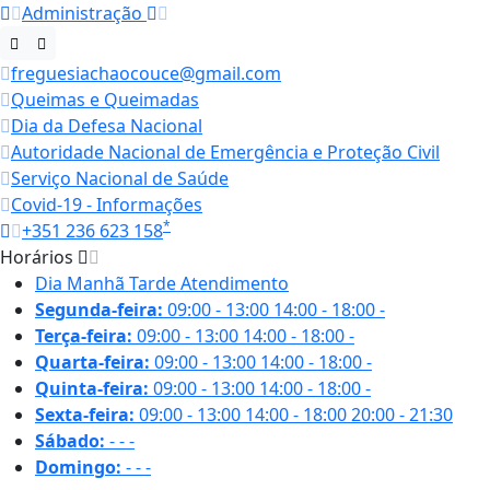
Administração
freguesiachaocouce@gmail.com
Queimas e Queimadas
Dia da Defesa Nacional
Autoridade Nacional de Emergência e Proteção Civil
Serviço Nacional de Saúde
Covid-19 - Informações
*
+351 236 623 158
Horários
Dia
Manhã
Tarde
Atendimento
Segunda-feira:
09:00 - 13:00
14:00 - 18:00
-
Terça-feira:
09:00 - 13:00
14:00 - 18:00
-
Quarta-feira:
09:00 - 13:00
14:00 - 18:00
-
Quinta-feira:
09:00 - 13:00
14:00 - 18:00
-
Sexta-feira:
09:00 - 13:00
14:00 - 18:00
20:00 - 21:30
Sábado:
-
-
-
Domingo:
-
-
-